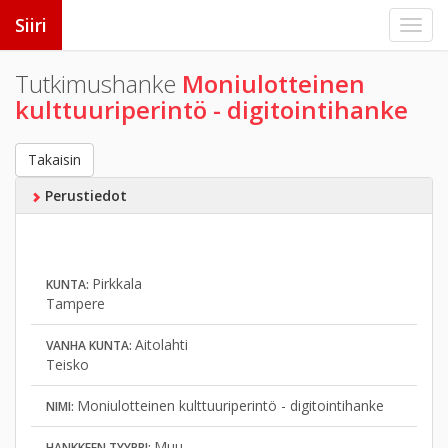
Siiri
Tutkimushanke
Moniulotteinen
kulttuuriperintö - digitointihanke
Takaisin
Perustiedot
Pirkkala
KUNTA:
Tampere
Aitolahti
VANHA KUNTA:
Teisko
Moniulotteinen kulttuuriperintö - digitointihanke
NIMI:
Muu
HANKKEEN TYYPPI: