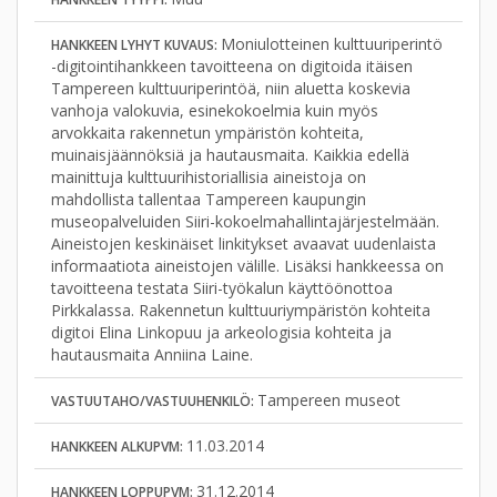
Moniulotteinen kulttuuriperintö
HANKKEEN LYHYT KUVAUS:
-digitointihankkeen tavoitteena on digitoida itäisen
Tampereen kulttuuriperintöä, niin aluetta koskevia
vanhoja valokuvia, esinekokoelmia kuin myös
arvokkaita rakennetun ympäristön kohteita,
muinaisjäännöksiä ja hautausmaita. Kaikkia edellä
mainittuja kulttuurihistoriallisia aineistoja on
mahdollista tallentaa Tampereen kaupungin
museopalveluiden Siiri-kokoelmahallintajärjestelmään.
Aineistojen keskinäiset linkitykset avaavat uudenlaista
informaatiota aineistojen välille. Lisäksi hankkeessa on
tavoitteena testata Siiri-työkalun käyttöönottoa
Pirkkalassa. Rakennetun kulttuuriympäristön kohteita
digitoi Elina Linkopuu ja arkeologisia kohteita ja
hautausmaita Anniina Laine.
Tampereen museot
VASTUUTAHO/VASTUUHENKILÖ:
11.03.2014
HANKKEEN ALKUPVM:
31.12.2014
HANKKEEN LOPPUPVM: