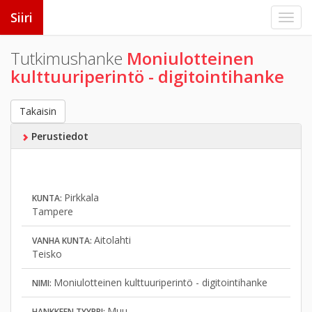
Siiri
Tutkimushanke
Moniulotteinen
kulttuuriperintö - digitointihanke
Takaisin
Perustiedot
Pirkkala
KUNTA:
Tampere
Aitolahti
VANHA KUNTA:
Teisko
Moniulotteinen kulttuuriperintö - digitointihanke
NIMI:
Muu
HANKKEEN TYYPPI: