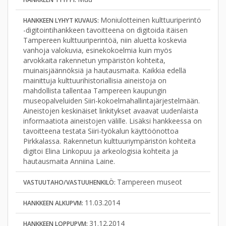
Moniulotteinen kulttuuriperintö
HANKKEEN LYHYT KUVAUS:
-digitointihankkeen tavoitteena on digitoida itäisen
Tampereen kulttuuriperintöä, niin aluetta koskevia
vanhoja valokuvia, esinekokoelmia kuin myös
arvokkaita rakennetun ympäristön kohteita,
muinaisjäännöksiä ja hautausmaita. Kaikkia edellä
mainittuja kulttuurihistoriallisia aineistoja on
mahdollista tallentaa Tampereen kaupungin
museopalveluiden Siiri-kokoelmahallintajärjestelmään.
Aineistojen keskinäiset linkitykset avaavat uudenlaista
informaatiota aineistojen välille. Lisäksi hankkeessa on
tavoitteena testata Siiri-työkalun käyttöönottoa
Pirkkalassa. Rakennetun kulttuuriympäristön kohteita
digitoi Elina Linkopuu ja arkeologisia kohteita ja
hautausmaita Anniina Laine.
Tampereen museot
VASTUUTAHO/VASTUUHENKILÖ:
11.03.2014
HANKKEEN ALKUPVM:
31.12.2014
HANKKEEN LOPPUPVM: