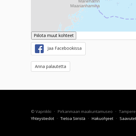
Piilota muut kohteet
Jaa Facebookissa
Anna palautetta
©
Vapriikki
·
Pirkanmaan maakuntamuseo
·
Tampere
Yhteystiedot
·
Tietoa Siiristä
·
Hakuohjeet
·
Saavute