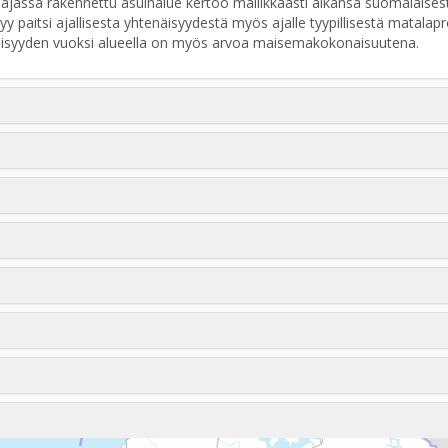
ajassa rakennettu asuinalue kertoo mallikkaasti aikansa suomalaisest
paitsi ajallisesta yhtenäisyydestä myös ajalle tyypillisestä matalapr
isyyden vuoksi alueella on myös arvoa maisemakokonaisuutena.