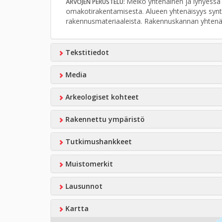
Melko yhtenäinen ja lyhyessä 
ARVOJEN PERUSTELU:
omakotirakentamisesta. Alueen yhtenäisyys syntyy 
rakennusmateriaaleista. Rakennuskannan yhtenä
Tekstitiedot
Media
Arkeologiset kohteet
Rakennettu ympäristö
Tutkimushankkeet
Muistomerkit
Lausunnot
Kartta