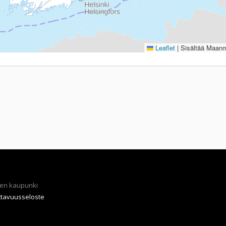
Leaflet
|
Sisältää Maanmi
en kaupunki
ttavuusseloste