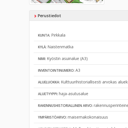
Perustiedot
Pirkkala
KUNTA:
Naistenmatka
KYLÄ:
Kyöstin asuinalue (A3)
NIMI:
A3
INVENTOINTINUMERO:
Kulttuurihistoriallisesti arvokas alu
ALUELUOKKA:
haja-asutusalue
ALUETYYPPI:
rakennusperintein
RAKENNUSHISTORIALLINEN ARVO:
maisemakokonaisuus
YMPÄRISTÖARVO: