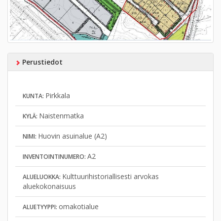
Perustiedot
Pirkkala
KUNTA:
Naistenmatka
KYLÄ:
Huovin asuinalue (A2)
NIMI:
A2
INVENTOINTINUMERO:
Kulttuurihistoriallisesti arvokas
ALUELUOKKA:
aluekokonaisuus
omakotialue
ALUETYYPPI: