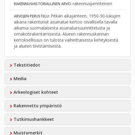
rakennusperinteinen
RAKENNUSHISTORIALLINEN ARVO:
Pitkän aikajänteen, 1950-90-lukujen
ARVOJEN PERUSTELU:
aikana rakentunut asuinalue kertoo oivallisella tavalla
aikansa suomalaisesta asuinaluesuunnittelusta ja
omakotirakentamisesta. Alueen rakennuskannan
kerroksellisuus on tulosta vaiheittaisesta kehityksestä
ja alueen tiivistämisestä.
Tekstitiedot
Media
Arkeologiset kohteet
Rakennettu ympäristö
Tutkimushankkeet
Muistomerkit