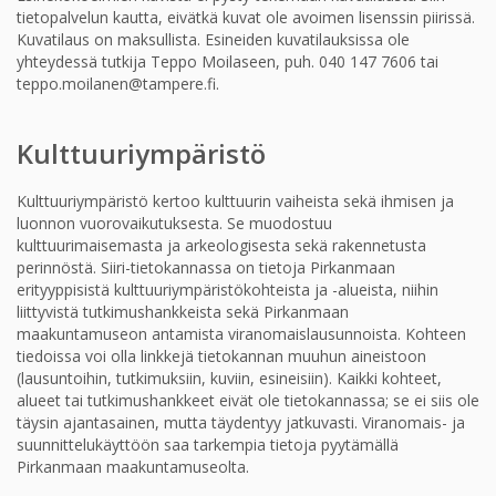
tietopalvelun kautta, eivätkä kuvat ole avoimen lisenssin piirissä.
Kuvatilaus on maksullista. Esineiden kuvatilauksissa ole
yhteydessä tutkija Teppo Moilaseen, puh. 040 147 7606 tai
teppo.moilanen@tampere.fi.
Kulttuuriympäristö
Kulttuuriympäristö kertoo kulttuurin vaiheista sekä ihmisen ja
luonnon vuorovaikutuksesta. Se muodostuu
kulttuurimaisemasta ja arkeologisesta sekä rakennetusta
perinnöstä. Siiri-tietokannassa on tietoja Pirkanmaan
erityyppisistä kulttuuriympäristökohteista ja -alueista, niihin
liittyvistä tutkimushankkeista sekä Pirkanmaan
maakuntamuseon antamista viranomaislausunnoista. Kohteen
tiedoissa voi olla linkkejä tietokannan muuhun aineistoon
(lausuntoihin, tutkimuksiin, kuviin, esineisiin). Kaikki kohteet,
alueet tai tutkimushankkeet eivät ole tietokannassa; se ei siis ole
täysin ajantasainen, mutta täydentyy jatkuvasti. Viranomais- ja
suunnittelukäyttöön saa tarkempia tietoja pyytämällä
Pirkanmaan maakuntamuseolta.