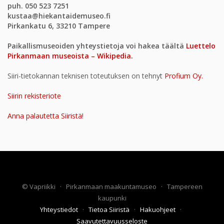
puh. 050 523 7251
kustaa@hiekantaidemuseo.fi
Pirkankatu 6, 33210 Tampere
Paikallismuseoiden yhteystietoja voi hakea täältä
Luettelo
Pirkanmaan museoista – Wikipedia.
Siiri-tietokannan teknisen toteutuksen on tehnyt
Profium Oy.
Siirin rekisteriote
Anna palautetta Siiristä!
©
Vapriikki
·
Pirkanmaan maakuntamuseo
·
Tampereen
kaupunki
Yhteystiedot
·
Tietoa Siiristä
·
Hakuohjeet
·
Saavutettavuusseloste