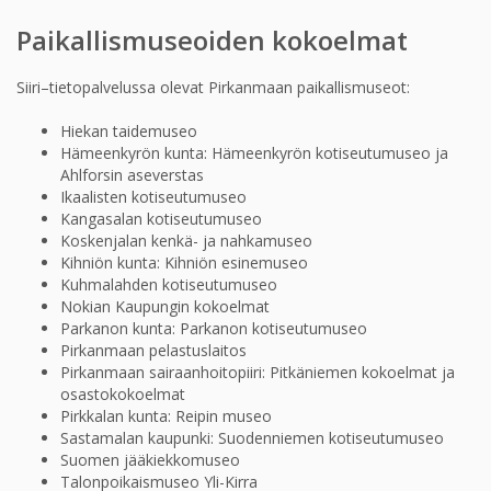
Paikallismuseoiden kokoelmat
Siiri–tietopalvelussa olevat Pirkanmaan paikallismuseot:
Hiekan taidemuseo
Hämeenkyrön kunta: Hämeenkyrön kotiseutumuseo ja
Ahlforsin aseverstas
Ikaalisten kotiseutumuseo
Kangasalan kotiseutumuseo
Koskenjalan kenkä- ja nahkamuseo
Kihniön kunta: Kihniön esinemuseo
Kuhmalahden kotiseutumuseo
Nokian Kaupungin kokoelmat
Parkanon kunta: Parkanon kotiseutumuseo
Pirkanmaan pelastuslaitos
Pirkanmaan sairaanhoitopiiri: Pitkäniemen kokoelmat ja
osastokokoelmat
Pirkkalan kunta: Reipin museo
Sastamalan kaupunki: Suodenniemen kotiseutumuseo
Suomen jääkiekkomuseo
Talonpoikaismuseo Yli-Kirra