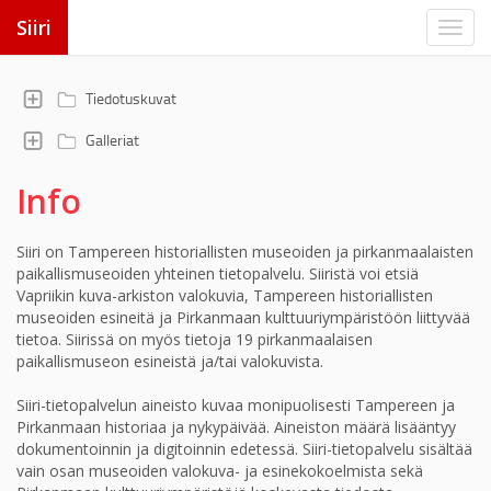
Siiri
Tiedotuskuvat
Galleriat
Info
Siiri on Tampereen historiallisten museoiden ja pirkanmaalaisten
paikallismuseoiden yhteinen tietopalvelu. Siiristä voi etsiä
Vapriikin kuva-arkiston valokuvia, Tampereen historiallisten
museoiden esineitä ja Pirkanmaan kulttuuriympäristöön liittyvää
tietoa. Siirissä on myös tietoja 19 pirkanmaalaisen
paikallismuseon esineistä ja/tai valokuvista.
Siiri-tietopalvelun aineisto kuvaa monipuolisesti Tampereen ja
Pirkanmaan historiaa ja nykypäivää. Aineiston määrä lisääntyy
dokumentoinnin ja digitoinnin edetessä. Siiri-tietopalvelu sisältää
vain osan museoiden valokuva- ja esinekokoelmista sekä