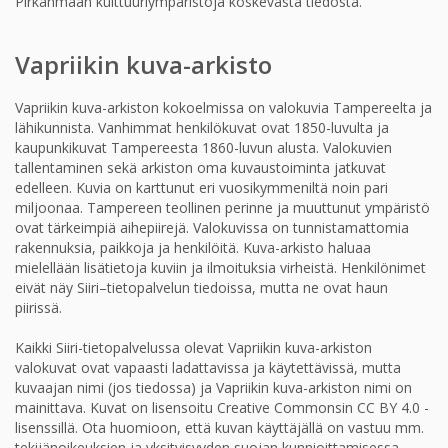
Pirkanmaan kulttuuriympäristöjä koskevasta tiedosta.
Vapriikin kuva-arkisto
Vapriikin kuva-arkiston kokoelmissa on valokuvia Tampereelta ja
lähikunnista. Vanhimmat henkilökuvat ovat 1850-luvulta ja
kaupunkikuvat Tampereesta 1860-luvun alusta. Valokuvien
tallentaminen sekä arkiston oma kuvaustoiminta jatkuvat
edelleen. Kuvia on karttunut eri vuosikymmeniltä noin pari
miljoonaa. Tampereen teollinen perinne ja muuttunut ympäristö
ovat tärkeimpiä aihepiirejä. Valokuvissa on tunnistamattomia
rakennuksia, paikkoja ja henkilöitä. Kuva-arkisto haluaa
mielellään lisätietoja kuviin ja ilmoituksia virheistä. Henkilönimet
eivät näy Siiri–tietopalvelun tiedoissa, mutta ne ovat haun
piirissä.
Kaikki Siiri-tietopalvelussa olevat Vapriikin kuva-arkiston
valokuvat ovat vapaasti ladattavissa ja käytettävissä, mutta
kuvaajan nimi (jos tiedossa) ja Vapriikin kuva-arkiston nimi on
mainittava. Kuvat on lisensoitu Creative Commonsin CC BY 4.0 -
lisenssillä. Ota huomioon, että kuvan käyttäjällä on vastuu mm.
tekijänoikeuksien ja yksityisyyden suojan kunnioittamisessa.