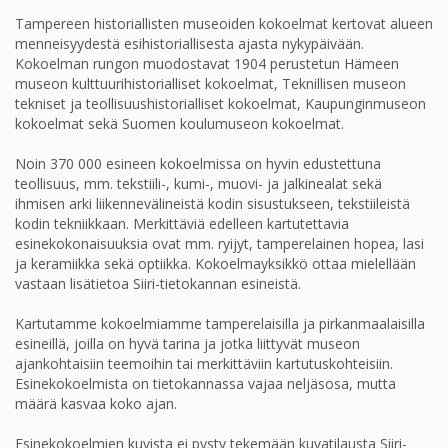
Tampereen historiallisten museoiden kokoelmat kertovat alueen
menneisyydestä esihistoriallisesta ajasta nykypäivään.
Kokoelman rungon muodostavat 1904 perustetun Hämeen
museon kulttuurihistorialliset kokoelmat, Teknillisen museon
tekniset ja teollisuushistorialliset kokoelmat, Kaupunginmuseon
kokoelmat sekä Suomen koulumuseon kokoelmat.
Noin 370 000 esineen kokoelmissa on hyvin edustettuna
teollisuus, mm. tekstiili-, kumi-, muovi- ja jalkinealat sekä
ihmisen arki liikennevälineistä kodin sisustukseen, tekstiileistä
kodin tekniikkaan. Merkittäviä edelleen kartutettavia
esinekokonaisuuksia ovat mm. ryijyt, tamperelainen hopea, lasi
ja keramiikka sekä optiikka. Kokoelmayksikkö ottaa mielellään
vastaan lisätietoa Siiri-tietokannan esineistä.
Kartutamme kokoelmiamme tamperelaisilla ja pirkanmaalaisilla
esineillä, joilla on hyvä tarina ja jotka liittyvät museon
ajankohtaisiin teemoihin tai merkittäviin kartutuskohteisiin.
Esinekokoelmista on tietokannassa vajaa neljäsosa, mutta
määrä kasvaa koko ajan.
Esinekokoelmien kuvista ei pysty tekemään kuvatilausta Siiri-