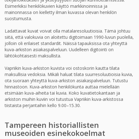
Esimerkiksi henkilökuvien käyttö markkinoinnissa ja
mainonnassa on kielletty ilman kuvassa olevan henkilön
suostumusta.
Ladattavat kuvat voivat olla matalaresoluutioisia. Tämä johtuu
siitä, että valokuvia on aloitettu digitoimaan 1990-luvun puolella,
jolloin oli erilaiset standardit. Näissä tapauksissa ota yhteyttä
kuva-arkiston asiakaspalveluun. Uudelleen digitointi on
lähtökohtaisesti maksullista.
Vapriikin kuva-arkiston kuvista voi ostoskorin kautta tilata
maksullisia vedoksia. Mikäli haluat tilata suurresoluutioisia kuvia,
ota suoraan yhteyttä kuva-arkiston asiakaspalveluun. Tutustu
hinnastoon. Kuva-arkiston henkilökunta auttaa mielellään
etsimään kuva-aiheita tai kuvia. Koko kuvatietokantaan ja
arkiston muihin kuviin voi tutustua Vapriikin kuva-arkistossa
tiistaista perjantaihin kello 9.00–15.30.
Tampereen historiallisten
museoiden esinekokoelmat