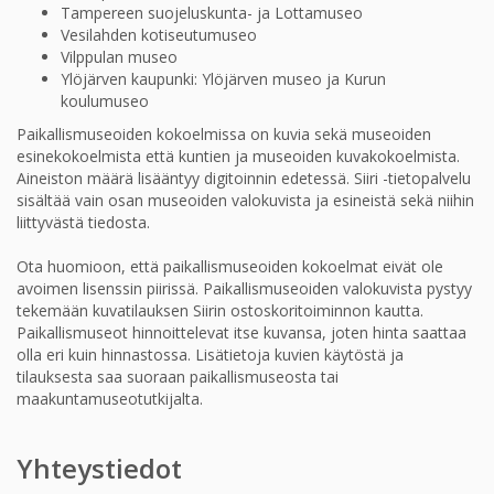
Tampereen suojeluskunta- ja Lottamuseo
Vesilahden kotiseutumuseo
Vilppulan museo
Ylöjärven kaupunki: Ylöjärven museo ja Kurun
koulumuseo
Paikallismuseoiden kokoelmissa on kuvia sekä museoiden
esinekokoelmista että kuntien ja museoiden kuvakokoelmista.
Aineiston määrä lisääntyy digitoinnin edetessä. Siiri -tietopalvelu
sisältää vain osan museoiden valokuvista ja esineistä sekä niihin
liittyvästä tiedosta.
Ota huomioon, että paikallismuseoiden kokoelmat eivät ole
avoimen lisenssin piirissä. Paikallismuseoiden valokuvista pystyy
tekemään kuvatilauksen Siirin ostoskoritoiminnon kautta.
Paikallismuseot hinnoittelevat itse kuvansa, joten hinta saattaa
olla eri kuin hinnastossa. Lisätietoja kuvien käytöstä ja
tilauksesta saa suoraan paikallismuseosta tai
maakuntamuseotutkijalta.
Yhteystiedot