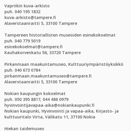
Vapriikin kuva-arkisto
puh. 040 195 1832
kuva-arkisto@tampere.fi
Alaverstaanraitti 5, 33100 Tampere
Tampereen historiallisten museoiden esinekokoelmat
puh. 040 779 5019
esinekokoelmat@tampere.fi
Kauhakorvenkatu 56, 33720 Tampere
Pirkanmaan maakuntamuseo, Kulttuuriympäristöyksikkö
puh. 040 673 0784
pirkanmaan.maakuntamuseo@tampere.fi
Alaverstaanraitti 5, 33100 Tampere
Nokian kaupungin kokoelmat
puh. 050 395 8817, 044 486 0979
hyvinvointijavapaa-aika@nokiankaupunki.fi
Nokian kaupunki, Hyvinvointi ja vapaa-aika, Kirjasto- ja
kulttuuritalo Virta, Välikatu 11, 37100 Nokia
Hiekan taidemuseo