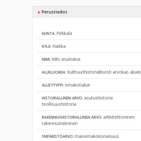
Perustiedot
Pirkkala
KUNTA:
Haikka
KYLÄ:
Killo asuinalue
NIMI:
Kulttuurihistoriallisesti arvokas alu
ALUELUOKKA:
omakotialue
ALUETYYPPI:
asutushistoria
HISTORIALLINEN ARVO:
teollisuushistoria
arkkitehtoninen
RAKENNUSHISTORIALLINEN ARVO:
rakennustekninen
maisemakokonaisuus
YMPÄRISTÖARVO: