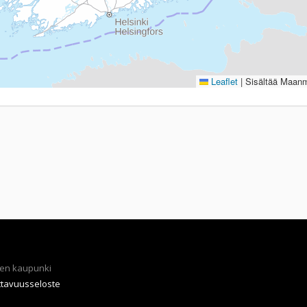
Leaflet
|
Sisältää Maanmi
en kaupunki
ttavuusseloste