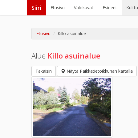
Siiri
Etusivu
Valokuvat
Esineet
Kultt
Etusivu
Killo asuinalue
Alue
Killo asuinalue
Takaisin
Näytä Paikkatietoikkunan kartalla