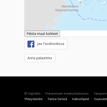
Piilota muut kohteet
Jaa Facebookissa
Anna palautetta
©
Vapriikki
·
Pirkanmaan maakuntamuseo
·
Tampere
Yhteystiedot
·
Tietoa Siiristä
·
Hakuohjeet
·
Saavute