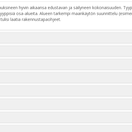
nuksineen hyvin aikaansa edustavan ja säilyneen kokonaisuuden. Tyy
i tyyppisiä osa-alueita. Alueen tarkempi maankäytön suunnittelu (esi
tulisi laatia rakennustapaohjeet.