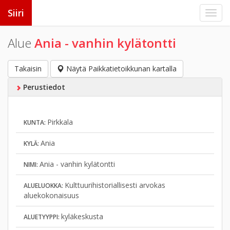
Siiri
Alue
Ania - vanhin kylätontti
Takaisin
Näytä Paikkatietoikkunan kartalla
Perustiedot
Pirkkala
KUNTA:
Ania
KYLÄ:
Ania - vanhin kylätontti
NIMI:
Kulttuurihistoriallisesti arvokas
ALUELUOKKA:
aluekokonaisuus
kyläkeskusta
ALUETYYPPI: