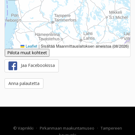
Leaflet
|
Sisältää Maanmittauslaitoksen aineistoa (08/2026)
Piilota muut kohteet
Jaa Facebookissa
Anna palautetta
©
Vapriikki
·
Pirkanmaan maakuntamuseo
·
Tampereen