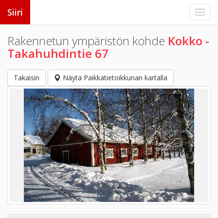
Siiri
Rakennetun ympäristön kohde
Kokko -
Takahuhdintie 67
Takaisin
Näytä Paikkatietoikkunan kartalla