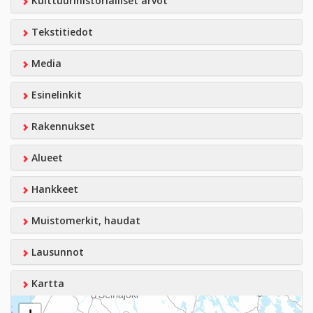
Kulttuurihistorialliset arvot
Tekstitiedot
Media
Esinelinkit
Rakennukset
Alueet
Hankkeet
Muistomerkit, haudat
Lausunnot
Kartta