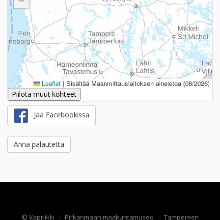
−
Leaflet
|
Sisältää Maanmittauslaitoksen aineistoa (08/2026)
Piilota muut kohteet
Jaa Facebookissa
Anna palautetta
©
Vapriikki
·
Pirkanmaan maakuntamuseo
·
Tampereen