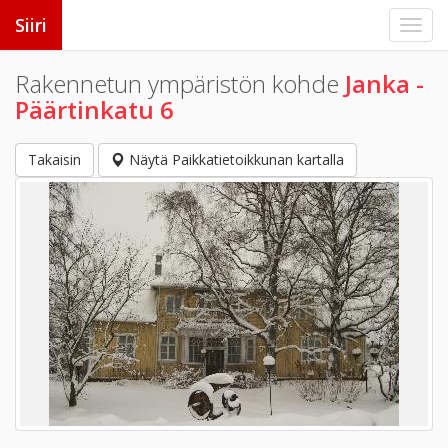
Siiri
Rakennetun ympäristön kohde
Janka -
Päärtinkatu 6
Takaisin
Näytä Paikkatietoikkunan kartalla