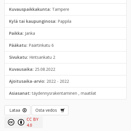
Kuvauspaikkakunta:
Tampere
Kylä tai kaupunginosa:
Pappila
Paikka:
Janka
Pääkatu:
Päärtinkatu 6
Sivukatu:
Hintsankatu 2
Kuvausaika:
25.08.2022
Ajoitusaika-arvio:
2022 - 2022
Asiasanat:
täydennysrakentaminen , maatilat
Lataa
Osta vedos
CC BY
4.0