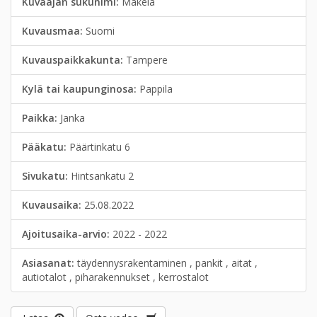
Kuvaajan sukunimi:
Mäkelä
Kuvausmaa:
Suomi
Kuvauspaikkakunta:
Tampere
Kylä tai kaupunginosa:
Pappila
Paikka:
Janka
Pääkatu:
Päärtinkatu 6
Sivukatu:
Hintsankatu 2
Kuvausaika:
25.08.2022
Ajoitusaika-arvio:
2022 - 2022
Asiasanat:
täydennysrakentaminen , pankit , aitat ,
autiotalot , piharakennukset , kerrostalot