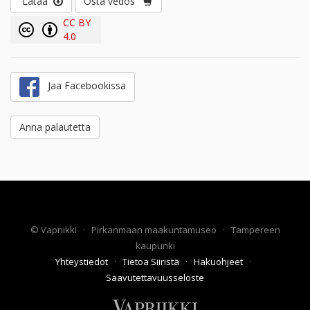
Lataa
Osta vedos
CC BY
4.0
Jaa Facebookissa
Anna palautetta
©
Vapriikki
·
Pirkanmaan maakuntamuseo
·
Tampereen
kaupunki
Yhteystiedot
·
Tietoa Siiristä
·
Hakuohjeet
·
Saavutettavuusseloste