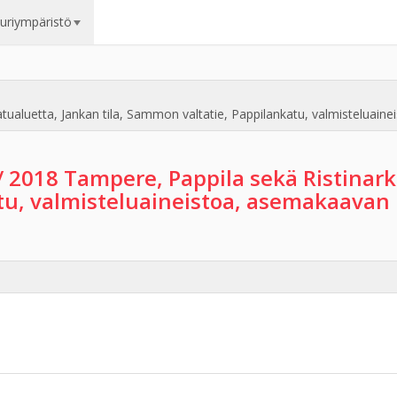
uuriympäristö
atualuetta, Jankan tila, Sammon valtatie, Pappilankatu, valmistelua
/ 2018 Tampere, Pappila sekä Ristinark
tu, valmisteluaineistoa, asemakaava