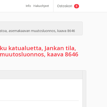
Ostoskori
Info
Hakuohjeet
0
ineistoa, asemakaavan muutosluonnos, kaava 8646
ku katualuetta, Jankan tila,
n muutosluonnos, kaava 8646