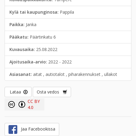
Kylä tai kaupunginosa:
Pappila
Paikka:
Janka
Pääkatu:
Päärtinkatu 6
Kuvausaika:
25.08.2022
Ajoitusaika-arvio:
2022 - 2022
Asiasanat:
aitat , autiotalot , piharakennukset , ullakot
Lataa
Osta vedos
CC BY
4.0
Jaa Facebookissa