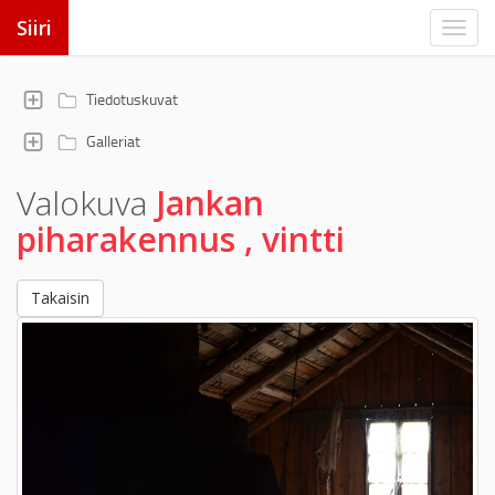
Siiri
Tiedotuskuvat
Galleriat
Valokuva
Jankan
piharakennus , vintti
Takaisin