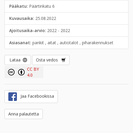
Pääkatu:
Päärtinkatu 6
Kuvausaika:
25.08.2022
Ajoitusaika-arvio:
2022 - 2022
Asiasanat:
pankit , aitat , autiotalot , piharakennukset
Lataa
Osta vedos
CC BY
4.0
Jaa Facebookissa
Anna palautetta