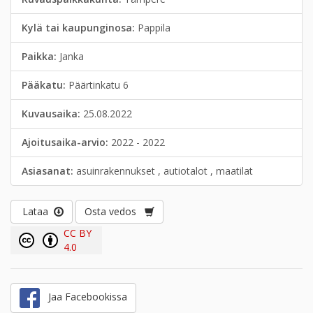
Kylä tai kaupunginosa:
Pappila
Paikka:
Janka
Pääkatu:
Päärtinkatu 6
Kuvausaika:
25.08.2022
Ajoitusaika-arvio:
2022 - 2022
Asiasanat:
asuinrakennukset , autiotalot , maatilat
Lataa
Osta vedos
CC BY
4.0
Jaa Facebookissa