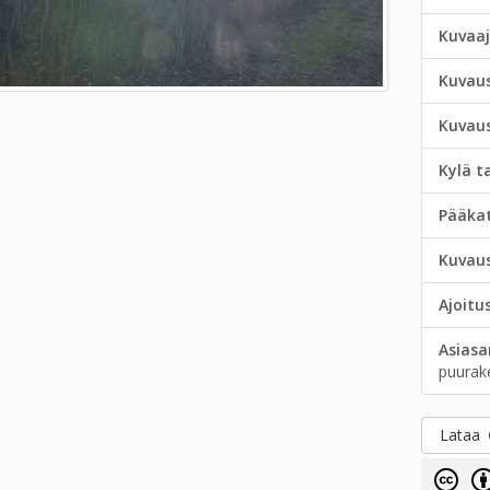
Kuvaa
Kuvau
Kuvau
Kylä t
Pääka
Kuvau
Ajoitu
Asias
puurak
Lataa