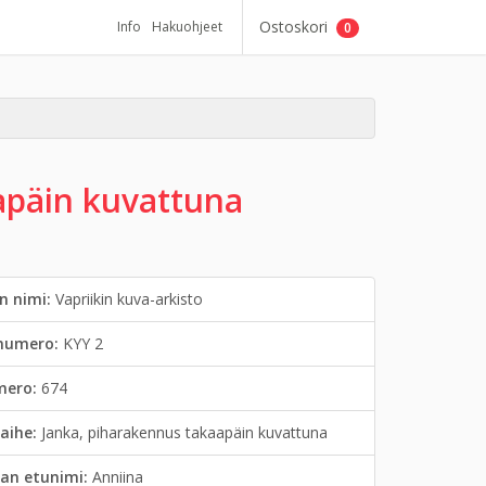
Ostoskori
Info
Hakuohjeet
0
apäin kuvattuna
n nimi:
Vapriikin kuva-arkisto
inumero:
KYY 2
mero:
674
aihe:
Janka, piharakennus takaapäin kuvattuna
an etunimi:
Anniina