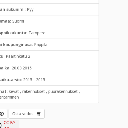
jan sukunimi:
Pyy
smaa:
Suomi
spaikkakunta:
Tampere
ai kaupunginosa:
Pappila
tu:
Päärtinkatu 2
saika:
20.03.2015
saika-arvio:
2015 - 2015
anat:
kevät , rakennukset , puurakennukset ,
entaminen
Osta vedos
CC BY