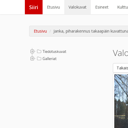
Siiri
Etusivu
Valokuvat
Esineet
Kultt
Etusivu
Janka, piharakennus takaapäin kuvattun
Val
Tiedotuskuvat
Galleriat
Takais