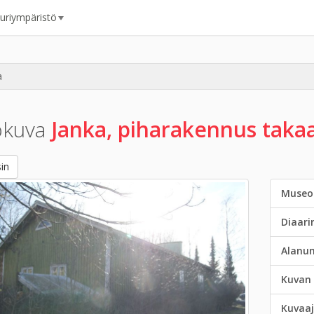
uuriympäristö
a
okuva
Janka, piharakennus taka
in
Museo
Diaar
Alanu
Kuvan 
Kuvaaj