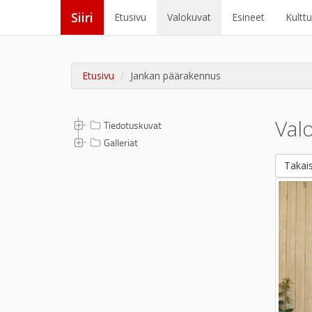
Siiri
Etusivu
Valokuvat
Esineet
Kultt
Etusivu
Jankan päärakennus
Val
Tiedotuskuvat
Galleriat
Takais