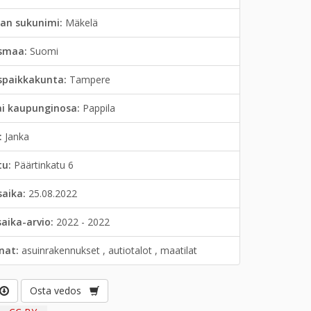
jan sukunimi:
Mäkelä
smaa:
Suomi
spaikkakunta:
Tampere
ai kaupunginosa:
Pappila
:
Janka
tu:
Päärtinkatu 6
saika:
25.08.2022
saika-arvio:
2022 - 2022
anat:
asuinrakennukset , autiotalot , maatilat
Osta vedos