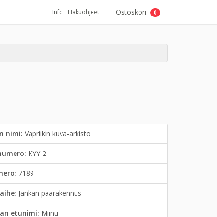
Ostoskori
Info
Hakuohjeet
0
n nimi:
Vapriikin kuva-arkisto
inumero:
KYY 2
mero:
7189
aihe:
Jankan päärakennus
an etunimi:
Miinu