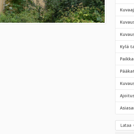
Kuvaa
Kuvau
Kuvau
Kylä t
Paikka
Pääka
Kuvau
Ajoitu
Asias
Lataa