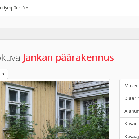
uuriympäristö
okuva
Jankan päärakennus
in
Museo
Diaar
Alanu
Kuvan 
Kuvaaj