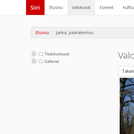
Siiri
Etusivu
Valokuvat
Esineet
Kultt
Etusivu
Janka, päärakennus
Val
Tiedotuskuvat
Galleriat
Takais