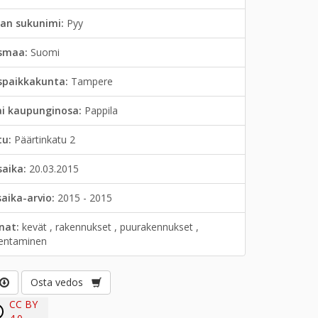
jan sukunimi:
Pyy
smaa:
Suomi
spaikkakunta:
Tampere
ai kaupunginosa:
Pappila
tu:
Päärtinkatu 2
saika:
20.03.2015
saika-arvio:
2015 - 2015
anat:
kevät , rakennukset , puurakennukset ,
entaminen
Osta vedos
CC BY