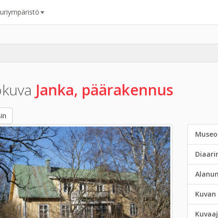
uuriympäristö
okuva
Janka, päärakennus
in
Museo
Diaar
Alanu
Kuvan 
Kuvaaj