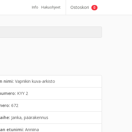
Ostoskori
Info
Hakuohjeet
0
n nimi:
Vapriikin kuva-arkisto
inumero:
KYY 2
mero:
672
aihe:
Janka, päärakennus
an etunimi:
Anniina