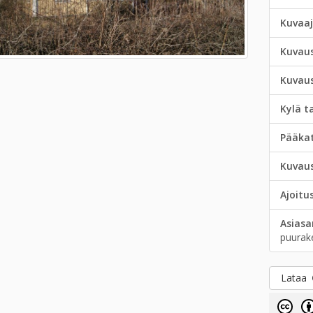
Kuvaa
Kuvau
Kuvau
Kylä t
Pääka
Kuvau
Ajoitu
Asias
puurak
Lataa