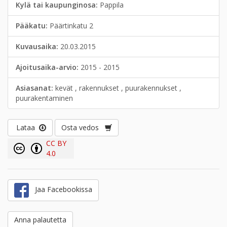
Kylä tai kaupunginosa:
Pappila
Pääkatu:
Päärtinkatu 2
Kuvausaika:
20.03.2015
Ajoitusaika-arvio:
2015 - 2015
Asiasanat:
kevät , rakennukset , puurakennukset ,
puurakentaminen
Lataa
Osta vedos
CC BY
4.0
Jaa Facebookissa
Anna palautetta