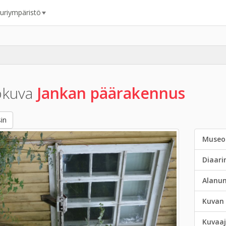
uuriympäristö
okuva
Jankan päärakennus
in
Museo
Diaar
Alanu
Kuvan 
Kuvaaj