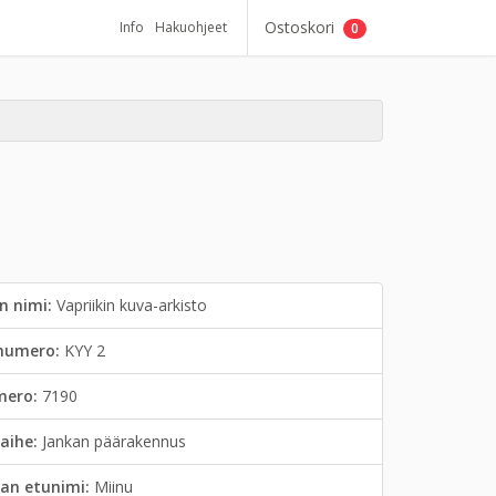
Ostoskori
Info
Hakuohjeet
0
n nimi:
Vapriikin kuva-arkisto
inumero:
KYY 2
mero:
7190
aihe:
Jankan päärakennus
an etunimi:
Miinu