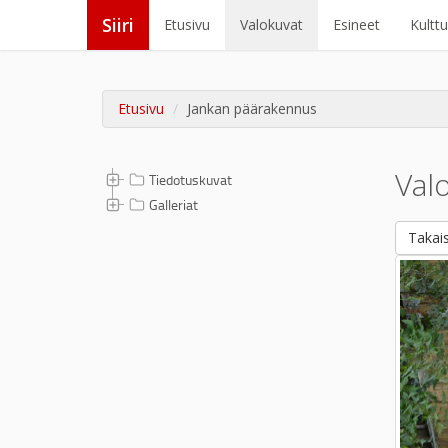
Siiri
Etusivu
Valokuvat
Esineet
Kultt
Etusivu
Jankan päärakennus
Val
Tiedotuskuvat
Galleriat
Takais