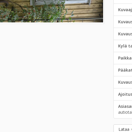
Kuvaa
Kuvau
Kuvau
Kylä t
Paikka
Pääka
Kuvau
Ajoitu
Asias
autiota
Lataa