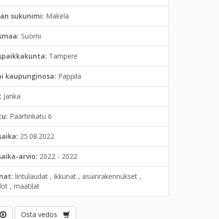
jan sukunimi:
Mäkelä
smaa:
Suomi
spaikkakunta:
Tampere
ai kaupunginosa:
Pappila
:
Janka
tu:
Päärtinkatu 6
saika:
25.08.2022
saika-arvio:
2022 - 2022
anat:
lintulaudat , ikkunat , asuinrakennukset ,
lot , maatilat
Osta vedos