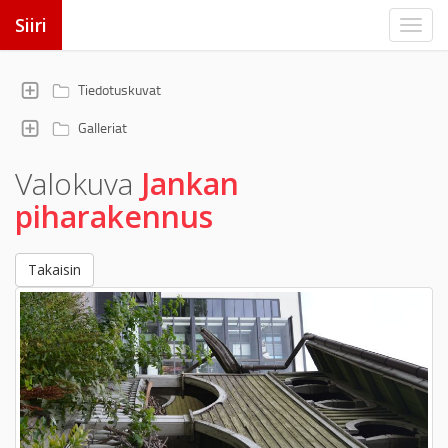
Siiri
Tiedotuskuvat
Galleriat
Valokuva
Jankan
piharakennus
Takaisin