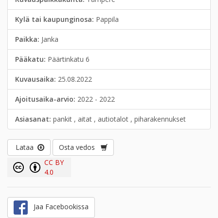
Kylä tai kaupunginosa:
Pappila
Paikka:
Janka
Pääkatu:
Päärtinkatu 6
Kuvausaika:
25.08.2022
Ajoitusaika-arvio:
2022 - 2022
Asiasanat:
pankit , aitat , autiotalot , piharakennukset
Lataa
Osta vedos
CC BY
4.0
Jaa Facebookissa