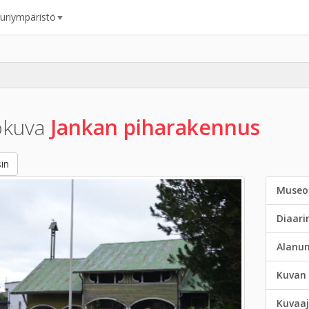
uuriympäristö
okuva
Jankan piharakennus
in
Museo
Diaar
Alanu
Kuvan 
Kuvaaj