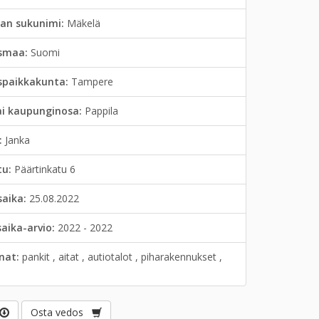
jan sukunimi:
Mäkelä
smaa:
Suomi
spaikkakunta:
Tampere
ai kaupunginosa:
Pappila
:
Janka
tu:
Päärtinkatu 6
saika:
25.08.2022
saika-arvio:
2022 - 2022
anat:
pankit , aitat , autiotalot , piharakennukset ,
Osta vedos