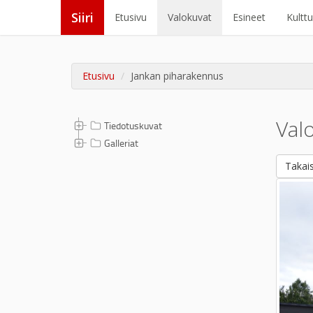
Siiri
Etusivu
Valokuvat
Esineet
Kultt
Etusivu
Jankan piharakennus
Val
Tiedotuskuvat
Galleriat
Takais