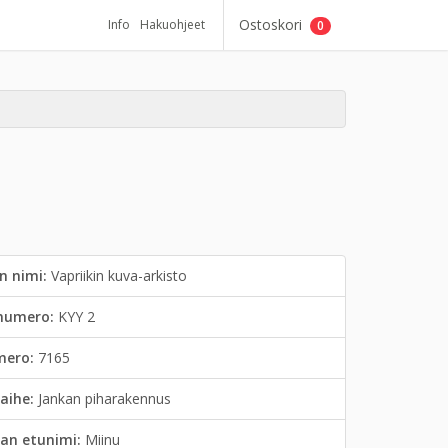
Ostoskori
Info
Hakuohjeet
0
n nimi:
Vapriikin kuva-arkisto
inumero:
KYY 2
mero:
7165
aihe:
Jankan piharakennus
an etunimi:
Miinu