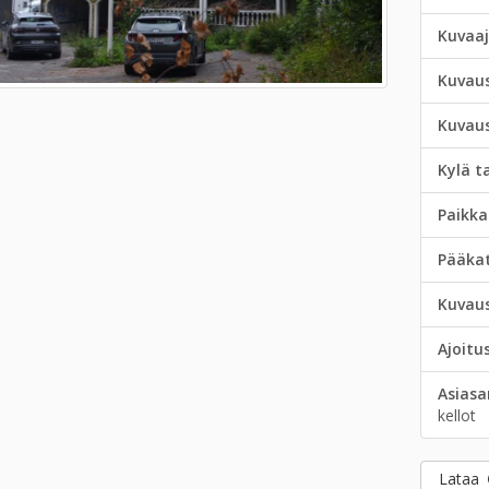
Kuvaa
Kuvau
Kuvau
Kylä t
Paikka
Pääka
Kuvau
Ajoitu
Asias
kellot
Lataa