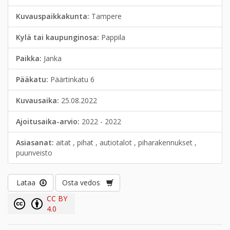
Kuvauspaikkakunta:
Tampere
Kylä tai kaupunginosa:
Pappila
Paikka:
Janka
Pääkatu:
Päärtinkatu 6
Kuvausaika:
25.08.2022
Ajoitusaika-arvio:
2022 - 2022
Asiasanat:
aitat , pihat , autiotalot , piharakennukset ,
puunveisto
Lataa
Osta vedos
CC BY
4.0