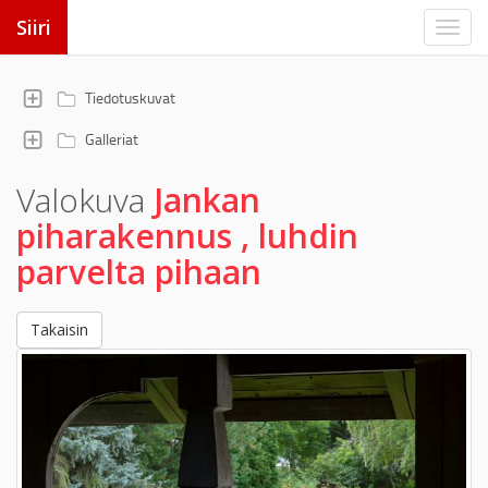
Siiri
Tiedotuskuvat
Galleriat
Valokuva
Jankan
piharakennus , luhdin
parvelta pihaan
Takaisin