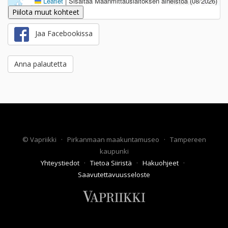
Leaflet
|
Sisältää Maanmittauslaitoksen aineistoa (08/2026)
Piilota muut kohteet
Jaa Facebookissa
Anna palautetta
©
Vapriikki
·
Pirkanmaan maakuntamuseo
·
Tampereen
kaupunki
Yhteystiedot
·
Tietoa Siiristä
·
Hakuohjeet
·
Saavutettavuusseloste