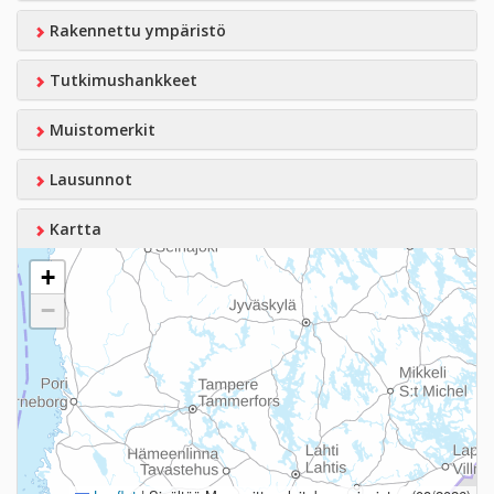
Rakennettu ympäristö
Tutkimushankkeet
Muistomerkit
Lausunnot
Kartta
+
−