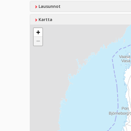
Lausunnot
Kartta
+
−