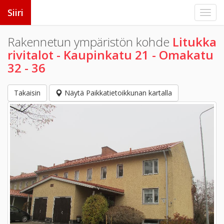
Siiri
Rakennetun ympäristön kohde
Litukka
rivitalot - Kaupinkatu 21 - Omakatu
32 - 36
Takaisin
Näytä Paikkatietoikkunan kartalla