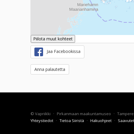
Piilota muut kohteet
Jaa Facebookissa
Anna palautetta
©
Vapriikki
·
Pirkanmaan maakuntamuseo
·
Tampere
Yhteystiedot
·
Tietoa Siiristä
·
Hakuohjeet
·
Saavute