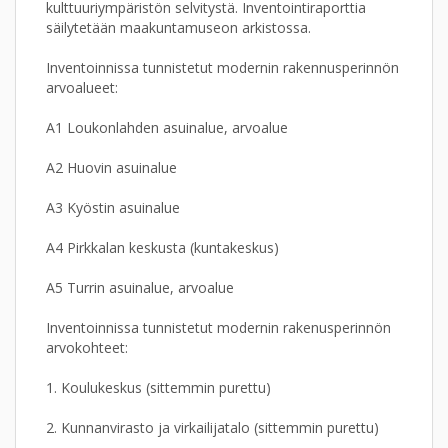
kulttuuriympäristön selvitystä. Inventointiraporttia
säilytetään maakuntamuseon arkistossa.
Inventoinnissa tunnistetut modernin rakennusperinnön
arvoalueet:
A1 Loukonlahden asuinalue, arvoalue
A2 Huovin asuinalue
A3 Kyöstin asuinalue
A4 Pirkkalan keskusta (kuntakeskus)
A5 Turrin asuinalue, arvoalue
Inventoinnissa tunnistetut modernin rakenusperinnön
arvokohteet:
1. Koulukeskus (sittemmin purettu)
2. Kunnanvirasto ja virkailijatalo (sittemmin purettu)