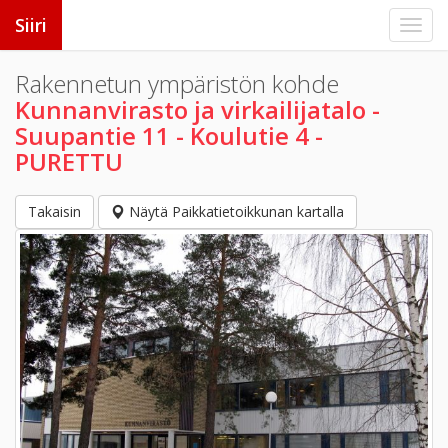
Siiri
Rakennetun ympäristön kohde
Kunnanvirasto ja virkailijatalo -
Suupantie 11 - Koulutie 4 -
PURETTU
Takaisin
Näytä Paikkatietoikkunan kartalla