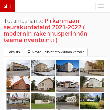
Siiri
Tutkimushanke
Pirkanmaan
seurakuntatalot 2021-2022 (
modernin rakennusperinnön
teemainventointi )
Takaisin
Näytä Paikkatietoikkunan kartalla