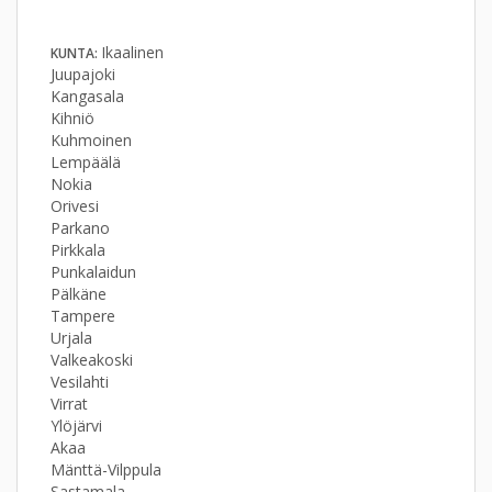
Ikaalinen
KUNTA:
Juupajoki
Kangasala
Kihniö
Kuhmoinen
Lempäälä
Nokia
Orivesi
Parkano
Pirkkala
Punkalaidun
Pälkäne
Tampere
Urjala
Valkeakoski
Vesilahti
Virrat
Ylöjärvi
Akaa
Mänttä-Vilppula
Sastamala