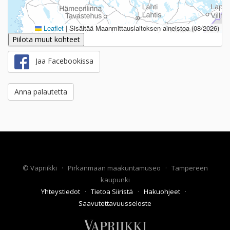
Leaflet
|
Sisältää Maanmittauslaitoksen aineistoa (08/2026)
Piilota muut kohteet
Jaa Facebookissa
Anna palautetta
©
Vapriikki
·
Pirkanmaan maakuntamuseo
·
Tampereen
kaupunki
Yhteystiedot
·
Tietoa Siiristä
·
Hakuohjeet
·
Saavutettavuusseloste