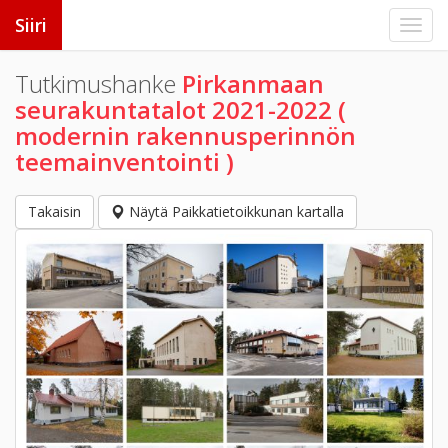
Siiri
Tutkimushanke
Pirkanmaan
seurakuntatalot 2021-2022 (
modernin rakennusperinnön
teemainventointi )
Takaisin
Näytä Paikkatietoikkunan kartalla