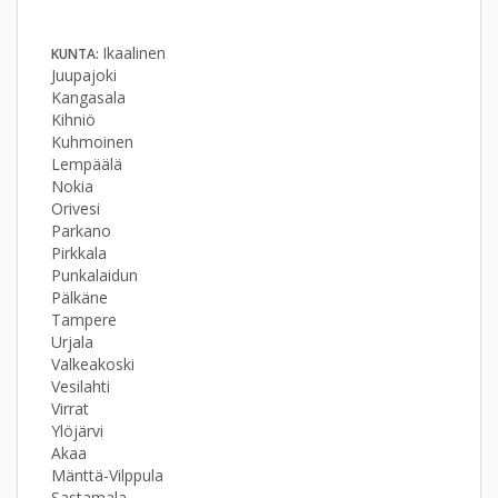
Ikaalinen
KUNTA:
Juupajoki
Kangasala
Kihniö
Kuhmoinen
Lempäälä
Nokia
Orivesi
Parkano
Pirkkala
Punkalaidun
Pälkäne
Tampere
Urjala
Valkeakoski
Vesilahti
Virrat
Ylöjärvi
Akaa
Mänttä-Vilppula
Sastamala