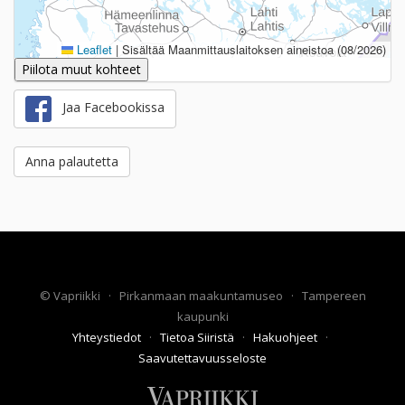
Leaflet
|
Sisältää Maanmittauslaitoksen aineistoa (08/2026)
Piilota muut kohteet
Jaa Facebookissa
Anna palautetta
©
Vapriikki
·
Pirkanmaan maakuntamuseo
·
Tampereen
kaupunki
Yhteystiedot
·
Tietoa Siiristä
·
Hakuohjeet
·
Saavutettavuusseloste