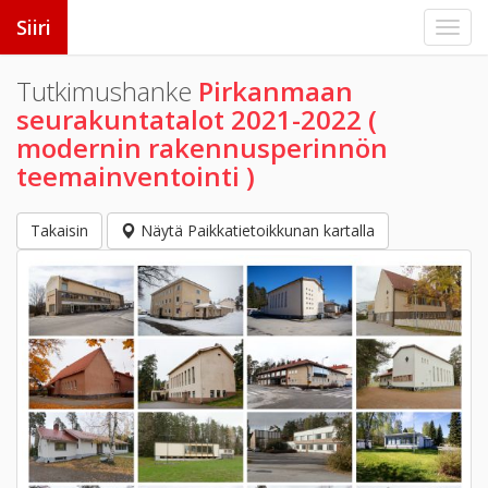
Siiri
Tutkimushanke
Pirkanmaan
seurakuntatalot 2021-2022 (
modernin rakennusperinnön
teemainventointi )
Takaisin
Näytä Paikkatietoikkunan kartalla