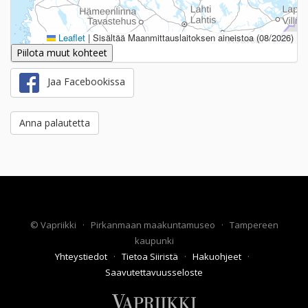
Leaflet
|
Sisältää Maanmittauslaitoksen aineistoa (08/2026)
Piilota muut kohteet
Jaa Facebookissa
Anna palautetta
©
Vapriikki
·
Pirkanmaan maakuntamuseo
·
Tampereen
kaupunki
Yhteystiedot
·
Tietoa Siiristä
·
Hakuohjeet
·
Saavutettavuusseloste