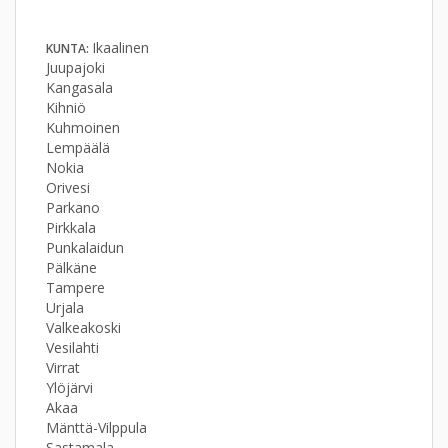
Ikaalinen
KUNTA:
Juupajoki
Kangasala
Kihniö
Kuhmoinen
Lempäälä
Nokia
Orivesi
Parkano
Pirkkala
Punkalaidun
Pälkäne
Tampere
Urjala
Valkeakoski
Vesilahti
Virrat
Ylöjärvi
Akaa
Mänttä-Vilppula
Sastamala