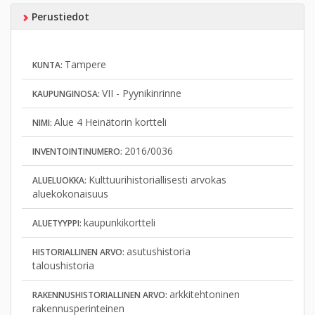
Perustiedot
Tampere
KUNTA:
VII - Pyynikinrinne
KAUPUNGINOSA:
Alue 4 Heinätorin kortteli
NIMI:
2016/0036
INVENTOINTINUMERO:
Kulttuurihistoriallisesti arvokas
ALUELUOKKA:
aluekokonaisuus
kaupunkikortteli
ALUETYYPPI:
asutushistoria
HISTORIALLINEN ARVO:
taloushistoria
arkkitehtoninen
RAKENNUSHISTORIALLINEN ARVO:
rakennusperinteinen