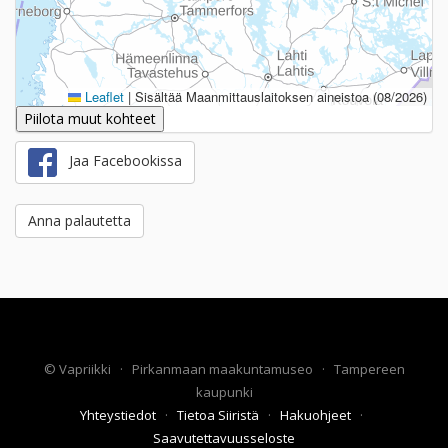
Leaflet
|
Sisältää Maanmittauslaitoksen aineistoa (08/2026)
Piilota muut kohteet
Jaa Facebookissa
Anna palautetta
©
Vapriikki
·
Pirkanmaan maakuntamuseo
·
Tampereen
kaupunki
Yhteystiedot
·
Tietoa Siiristä
·
Hakuohjeet
·
Saavutettavuusseloste