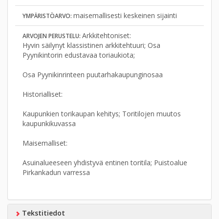
maisemallisesti keskeinen sijainti
YMPÄRISTÖARVO:
Arkkitehtoniset:
ARVOJEN PERUSTELU:
Hyvin säilynyt klassistinen arkkitehtuuri; Osa
Pyynikintorin edustavaa toriaukiota;
Osa Pyynikinrinteen puutarhakaupunginosaa
Historialliset:
Kaupunkien torikaupan kehitys; Toritilojen muutos
kaupunkikuvassa
Maisemalliset:
Asuinalueeseen yhdistyvä entinen toritila; Puistoalue
Pirkankadun varressa
Tekstitiedot