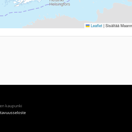
Leaflet
|
Sisältää Maanmi
en kaupunki
ttavuusseloste