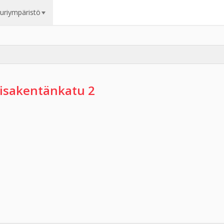
uuriympäristö
isakentänkatu 2