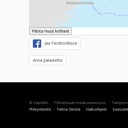
Piilota muut kohteet
Jaa Facebookissa
Anna palautetta
©
Vapriikki
·
Pirkanmaan maakuntamuseo
·
Tampere
Yhteystiedot
·
Tietoa Siiristä
·
Hakuohjeet
·
Saavute