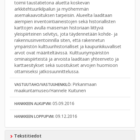
toimii taustatietona aluetta koskevan
arkkitehtuurikilpailun ja myöhemmän
asemakaavoituksen tarpeisiin. Alueelta laaditaan
aiempien inventointiaineistojen sekä historiallisten
karttojen avulla maiseman historiaan liittyvä
yleispiirteinen selvitys, jota täydennetään kohde- ja
rakennusinventoinnilla siten, että rakennetun
ympäristön kulttuurihistorialliset ja kaupunkikuvalliset
arvot ovat määriteltävissä. Kulttuuriympäristön
ominaispiirteistä ja arvoista laaditaan yhteenveto ja
karttaesitykset sekä suositukset arvojen huomioon
ottamiseksi jatkosuunnittelussa.
Pirkanmaan
VASTUUTAHO/VASTUUHENKILÖ:
maakuntamuseo/Hannele Kuitunen
05.09.2016
HANKKEEN ALKUPVM:
09.12.2016
HANKKEEN LOPPUPVM:
Tekstitiedot