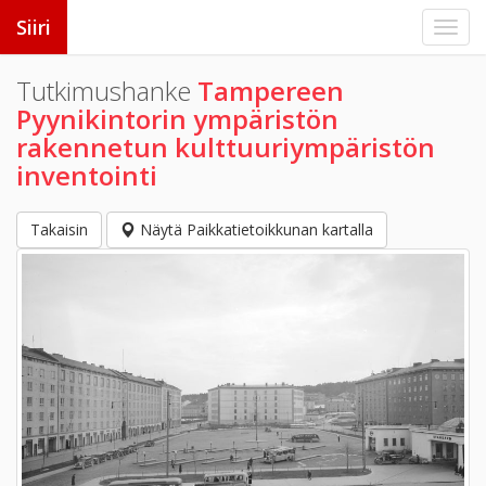
Siiri
Tutkimushanke
Tampereen
Pyynikintorin ympäristön
rakennetun kulttuuriympäristön
inventointi
Takaisin
Näytä Paikkatietoikkunan kartalla