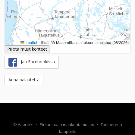
Leaflet
|
Sisältää Maanmittauslaitoksen aineistoa (08/2026)
Piilota muut kohteet
Jaa Facebookissa
Anna palautetta
©
Vapriikki
·
Pirkanmaan maakuntamuseo
·
Tampereen
kaupunki