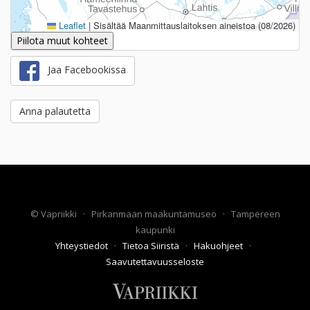
Leaflet
|
Sisältää Maanmittauslaitoksen aineistoa (08/2026)
Piilota muut kohteet
Jaa Facebookissa
Anna palautetta
©
Vapriikki
·
Pirkanmaan maakuntamuseo
·
Tampereen
kaupunki
Yhteystiedot
·
Tietoa Siiristä
·
Hakuohjeet
·
Saavutettavuusseloste