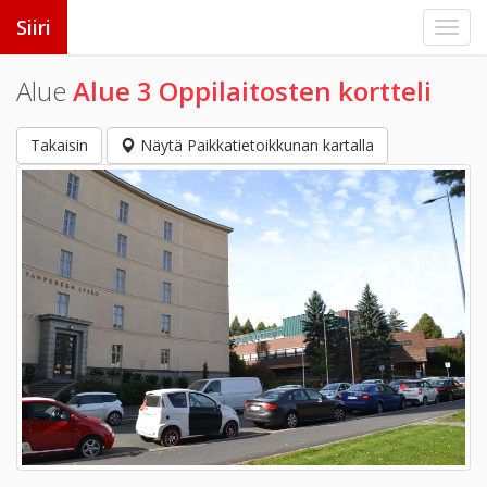
Siiri
Alue
Alue 3 Oppilaitosten kortteli
Takaisin
Näytä Paikkatietoikkunan kartalla