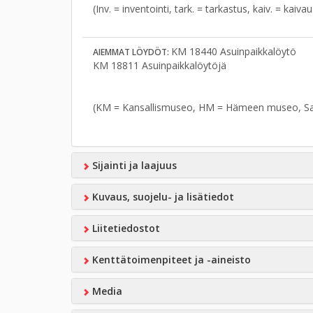
(Inv. = inventointi, tark. = tarkastus, kaiv. = kaiv
KM 18440 Asuinpaikkalöytö
AIEMMAT LÖYDÖT:
KM 18811 Asuinpaikkalöytöjä
(KM = Kansallismuseo, HM = Hämeen museo, S
Sijainti ja laajuus
Kuvaus, suojelu- ja lisätiedot
Liitetiedostot
Kenttätoimenpiteet ja -aineisto
Media