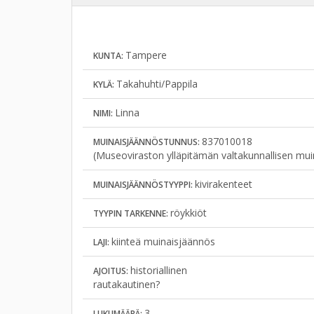
Tampere
KUNTA:
Takahuhti/Pappila
KYLÄ:
Linna
NIMI:
837010018
MUINAISJÄÄNNÖSTUNNUS:
(Museoviraston ylläpitämän valtakunnallisen mui
kivirakenteet
MUINAISJÄÄNNÖSTYYPPI:
röykkiöt
TYYPIN TARKENNE:
kiinteä muinaisjäännös
LAJI:
historiallinen
AJOITUS:
rautakautinen?
3
LUKUMÄÄRÄ: