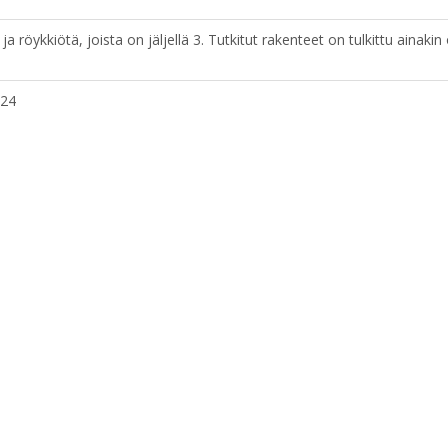
ä ja röykkiötä, joista on jäljellä 3. Tutkitut rakenteet on tulkittu ainaki
 24