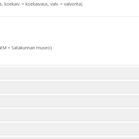
aus, koekaiv. = koekaivaus, valv. = valvonta)
atM = Satakunnan museo)