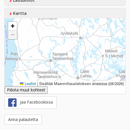
Lausunnot
Kartta
+
−
Leaflet
|
Sisältää Maanmittauslaitoksen aineistoa (08/2026)
Piilota muut kohteet
Jaa Facebookissa
Anna palautetta