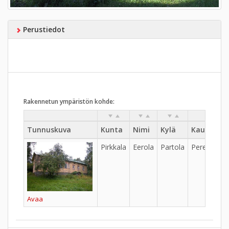
Perustiedot
Rakennetun ympäristön kohde:
Tunnuskuva
Kunta
Nimi
Kylä
Kaupungi
Pirkkala
Eerola
Partola
Pere
Avaa