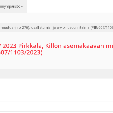
uuriympäristö
 muutos (nro 276), osallistumis- ja arviointisuunnitelma (PIR/607/110
/ 2023 Pirkkala, Killon asemakaavan mu
/607/1103/2023)