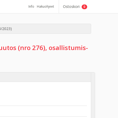
Ostoskori
Info
Hakuohjeet
0
3/2023)
utos (nro 276), osallistumis-