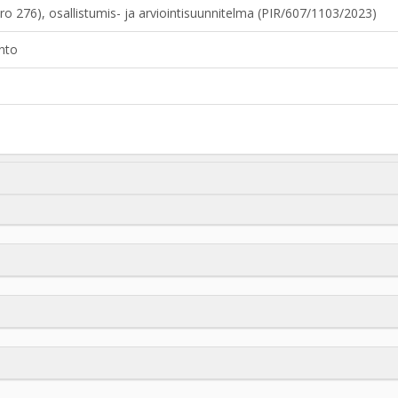
o 276), osallistumis- ja arviointisuunnitelma (PIR/607/1103/2023)
nto