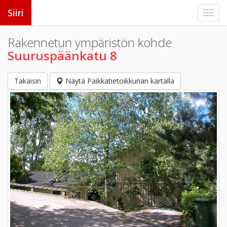
Siiri
Rakennetun ympäristön kohde
Suuruspäänkatu 8
Takaisin
Näytä Paikkatietoikkunan kartalla