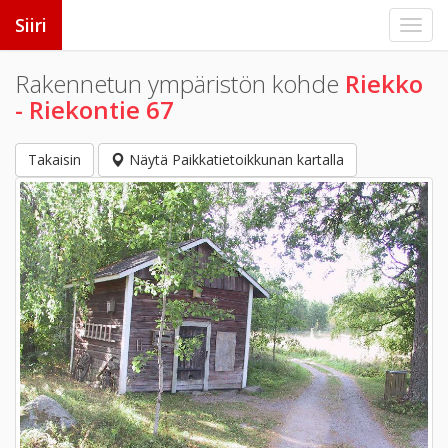
Siiri
Rakennetun ympäristön kohde
Riekko
- Riekontie 67
Takaisin
Näytä Paikkatietoikkunan kartalla