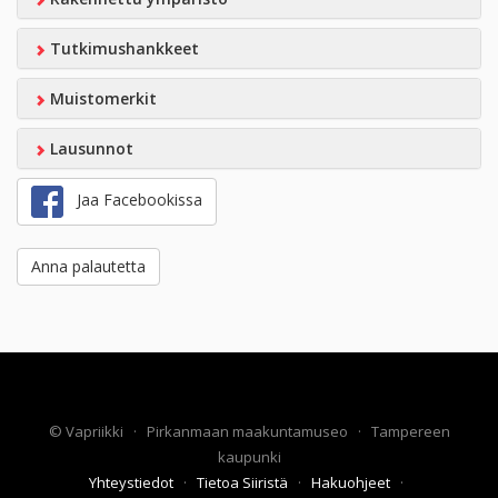
Tutkimushankkeet
Muistomerkit
Lausunnot
Jaa Facebookissa
Anna palautetta
©
Vapriikki
·
Pirkanmaan maakuntamuseo
·
Tampereen
kaupunki
Yhteystiedot
·
Tietoa Siiristä
·
Hakuohjeet
·