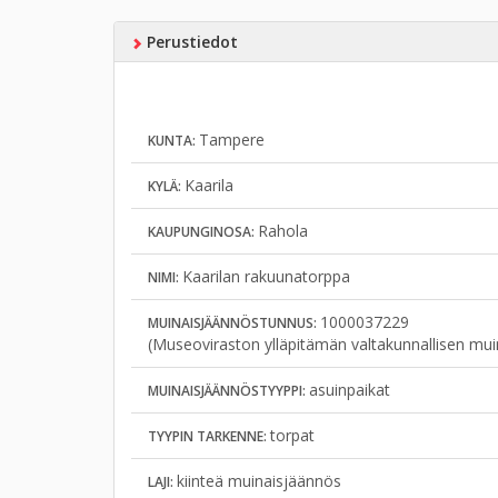
Perustiedot
Tampere
KUNTA:
Kaarila
KYLÄ:
Rahola
KAUPUNGINOSA:
Kaarilan rakuunatorppa
NIMI:
1000037229
MUINAISJÄÄNNÖSTUNNUS:
(Museoviraston ylläpitämän valtakunnallisen mui
asuinpaikat
MUINAISJÄÄNNÖSTYYPPI:
torpat
TYYPIN TARKENNE:
kiinteä muinaisjäännös
LAJI: