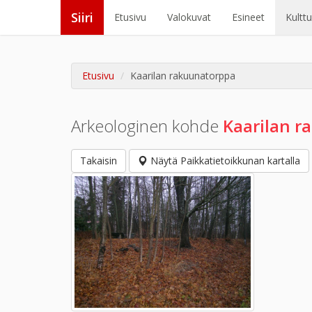
Siiri
Etusivu
Valokuvat
Esineet
Kultt
Etusivu
Kaarilan rakuunatorppa
Arkeologinen kohde
Kaarilan r
Takaisin
Näytä Paikkatietoikkunan kartalla