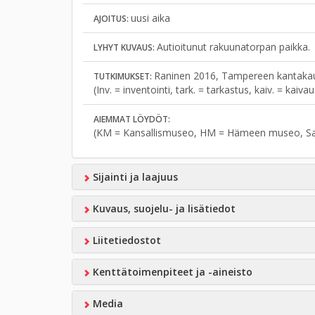
uusi aika
AJOITUS:
Autioitunut rakuunatorpan paikka.
LYHYT KUVAUS:
Raninen 2016, Tampereen kantakaup
TUTKIMUKSET:
(Inv. = inventointi, tark. = tarkastus, kaiv. = kaiv
AIEMMAT LÖYDÖT:
(KM = Kansallismuseo, HM = Hämeen museo, S
Sijainti ja laajuus
Kuvaus, suojelu- ja lisätiedot
Liitetiedostot
Kenttätoimenpiteet ja -aineisto
Media