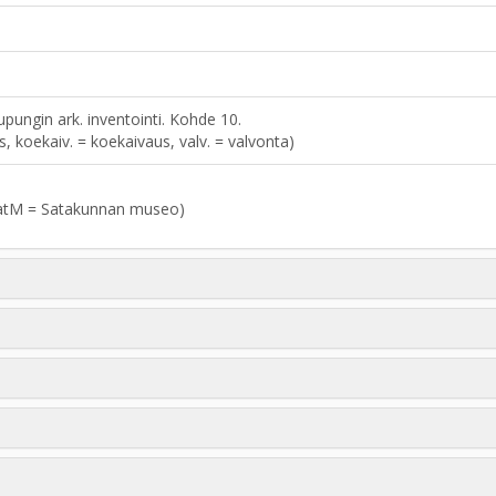
ungin ark. inventointi. Kohde 10.
aus, koekaiv. = koekaivaus, valv. = valvonta)
atM = Satakunnan museo)