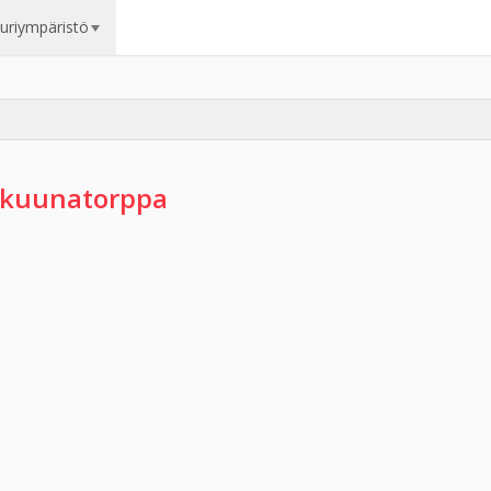
uuriympäristö
akuunatorppa