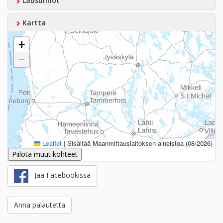
Lausunnot
Kartta
+
−
Leaflet
|
Sisältää Maanmittauslaitoksen aineistoa (08/2026)
Piilota muut kohteet
Jaa Facebookissa
Anna palautetta