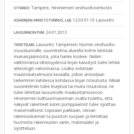
Tampere, Hirviniemen vesihuoltoverkosto
OTSIKKO:
12.03.01.10 Lausunto
ASIAKIRJAN ARKISTOTUNNUS, LAJI:
24.01.2013
LAUSUNNON PVM:
Lausunto Tampereen Nurmin vesihuolto-
TIIVISTELMÄ:
osuuskunnalle; suunnitelma-alueella kolme kiinteää
muinaisjäännöstä, joita hanke koskee. Niiden
välittömässä läheisyydessä linjan kaivutyöt tulee tehdä
arkeologin valvonnassa. Lisäksi esitetään
maastokatselmusta keväällä, jolloin arvioidaan
tarkemmin kahdessa kohdassa linjan toteutusta. Mikäli
suunnitelmiin tulee lisäyksiä tai muita muutoksia, ne
tulee lähettää lausunnolle maakuntamuseoon.
Hirviniemen kulttuurimaiseman osalta todettu, että
näkyvät rakenteet kuten pumppaamot tulee sijoittaa
maisemallisesti sopivaan paikkaan, olevan
rakennuskannan ta puuston suojaan ja kiinnittää
huomiota rakennusten väriin, materiaaliin ja
sijoitteluun.