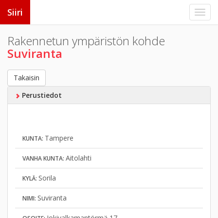
Siiri
Rakennetun ympäristön kohde
Suviranta
Takaisin
Perustiedot
Tampere
KUNTA:
Aitolahti
VANHA KUNTA:
Sorila
KYLÄ:
Suviranta
NIMI:
Jokivalkamantörmä 17