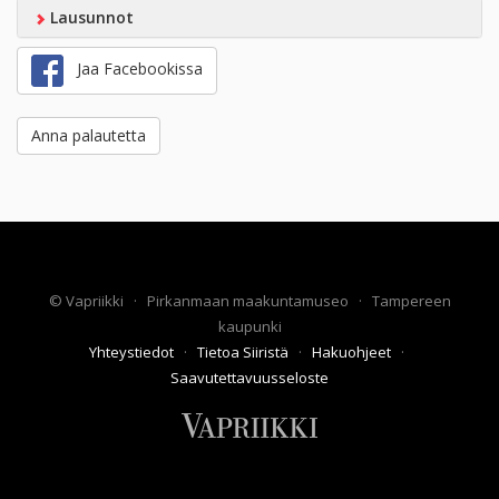
Lausunnot
Jaa Facebookissa
Anna palautetta
©
Vapriikki
·
Pirkanmaan maakuntamuseo
·
Tampereen
kaupunki
Yhteystiedot
·
Tietoa Siiristä
·
Hakuohjeet
·
Saavutettavuusseloste