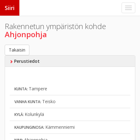
Siiri
Rakennetun ympäristön kohde
Ahjonpohja
Takaisin
Perustiedot
Tampere
KUNTA:
Teisko
VANHA KUNTA:
Kolunkylä
KYLÄ:
Kämmenniemi
KAUPUNGINOSA:
Ahjonpohja