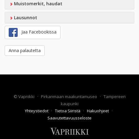
Muistomerkit, haudat
Lausunnot
Jaa Facebookissa
Anna palautetta
©
Vapriikki
·
Pirkanmaan maakuntamuseo
·
Tampereen
kaupunki
Yhteystiedot
·
Tietoa Siiristä
·
Hakuohjeet
·
Saavutettavuusseloste