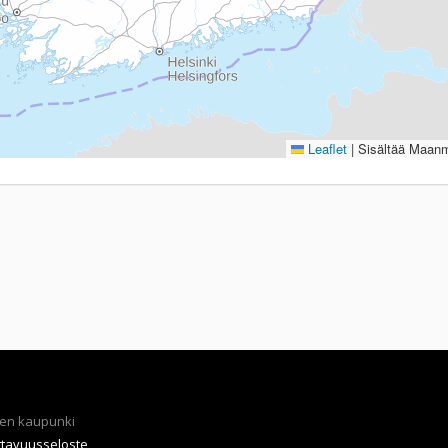
Leaflet
|
Sisältää Maanmi
en kaupunki
ttavuusseloste