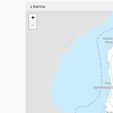
Kartta
+
−